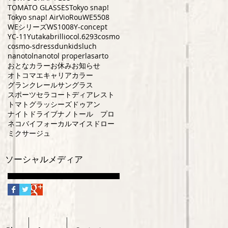
TOMATO GLASSES
Tokyo snap!
Tokyo snap! Air
VioRou
WE5508
WEシリーズ
WS1008
Y-concept
YC-11
Yutaka
brillio
col.6293
cosmo
cosmo-s
dress
dun
kids
luch
nanotol
nanotol pro
perla
sarto
おとなカラー
お休み
お知らせ
オトコマエ
キャリアカラー
グランクレール
サングラス
スポーツ
セラコート
ディアレスト
トマトグラッシーズ
ドゥアン
ナイトドライブ
ナノトール プロ
ネコ
バイフォーカル
マイスドロー
ミクサージュ
ソーシャルメディア