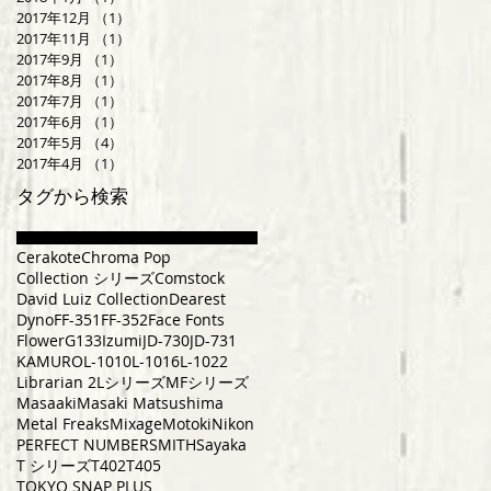
2017年12月
（1）
1件の記事
2017年11月
（1）
1件の記事
2017年9月
（1）
1件の記事
2017年8月
（1）
1件の記事
2017年7月
（1）
1件の記事
2017年6月
（1）
1件の記事
2017年5月
（4）
4件の記事
2017年4月
（1）
1件の記事
タグから検索
Cerakote
Chroma Pop
Collection シリーズ
Comstock
David Luiz Collection
Dearest
Dyno
FF-351
FF-352
Face Fonts
Flower
G133
Izumi
JD-730
JD-731
KAMURO
L-1010
L-1016
L-1022
Librarian 2
Lシリーズ
MFシリーズ
Masaaki
Masaki Matsushima
Metal Freaks
Mixage
Motoki
Nikon
PERFECT NUMBER
SMITH
Sayaka
T シリーズ
T402
T405
TOKYO SNAP PLUS