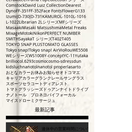
Comstock
David Luiz Collection
Dearest
Dyno
FF-351
FF-352
Face Fonts
Flower
G133
Izumi
JD-730
JD-731
KAMURO
L-1010
L-1016
L-1022
Librarian 2
Lシリーズ
MFシリーズ
Masaaki
Masaki Matsushima
Metal Freaks
Mixage
Motoki
Nikon
PERFECT NUMBER
SMITH
Sayaka
T シリーズ
T402
T405
TOKYO SNAP PLUS
TOMATO GLASSES
Tokyo snap!
Tokyo snap! Air
VioRou
WE5508
WEシリーズ
WS1008
Y-concept
YC-11
Yutaka
brillio
col.6293
cosmo
cosmo-s
dress
dun
kids
luch
nanotol
nanotol pro
perla
sarto
おとなカラー
お休み
お知らせ
オトコマエ
キャリアカラー
グランクレール
サングラス
スポーツ
セラコート
ディアレスト
トマトグラッシーズ
ドゥアン
ナイトドライブ
ナノトール プロ
ネコ
バイフォーカル
マイスドロー
ミクサージュ
最新記事
連休中の営業時間について