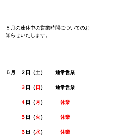
５月の連休中の営業時間についてのお
知らせいたします。
５月　２日（土）　　通常営業
３
日（
日
）　　通常営業
４
日（
月
）　　　
休業
５
日（
火
）　　　
休業
６
日（
水
）　　　
休業