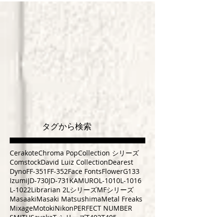
タグから検索
Cerakote
Chroma Pop
Collection シリーズ
Comstock
David Luiz Collection
Dearest
Dyno
FF-351
FF-352
Face Fonts
Flower
G133
Izumi
JD-730
JD-731
KAMURO
L-1010
L-1016
L-1022
Librarian 2
Lシリーズ
MFシリーズ
Masaaki
Masaki Matsushima
Metal Freaks
Mixage
Motoki
Nikon
PERFECT NUMBER