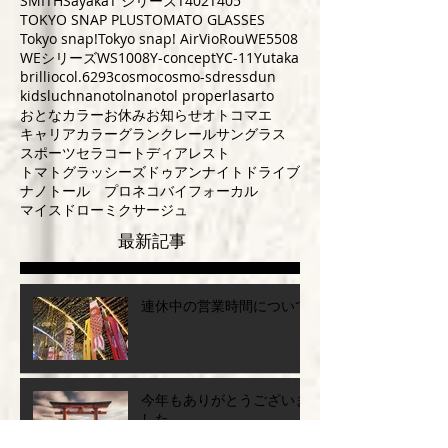
SMITH
Sayaka
T シリーズ
T402
T405
TOKYO SNAP PLUS
TOMATO GLASSES
Tokyo snap!
Tokyo snap! Air
VioRou
WE5508
WEシリーズ
WS1008
Y-concept
YC-11
Yutaka
brillio
col.6293
cosmo
cosmo-s
dress
dun
kids
luch
nanotol
nanotol pro
perla
sarto
おとなカラー
お休み
お知らせ
オトコマエ
キャリアカラー
グランクレール
サングラス
スポーツ
セラコート
ディアレスト
トマトグラッシーズ
ドゥアン
ナイトドライブ
ナノトール プロ
ネコ
バイフォーカル
マイスドロー
ミクサージュ
最新記事
連休中の営業時間について
今年もありがとうございま
した。