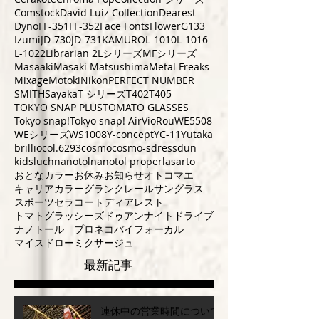
Comstock
David Luiz Collection
Dearest
Dyno
FF-351
FF-352
Face Fonts
Flower
G133
Izumi
JD-730
JD-731
KAMURO
L-1010
L-1016
L-1022
Librarian 2
Lシリーズ
MFシリーズ
Masaaki
Masaki Matsushima
Metal Freaks
Mixage
Motoki
Nikon
PERFECT NUMBER
SMITH
Sayaka
T シリーズ
T402
T405
TOKYO SNAP PLUS
TOMATO GLASSES
Tokyo snap!
Tokyo snap! Air
VioRou
WE5508
WEシリーズ
WS1008
Y-concept
YC-11
Yutaka
brillio
col.6293
cosmo
cosmo-s
dress
dun
kids
luch
nanotol
nanotol pro
perla
sarto
おとなカラー
お休み
お知らせ
オトコマエ
キャリアカラー
グランクレール
サングラス
スポーツ
セラコート
ディアレスト
トマトグラッシーズ
ドゥアン
ナイトドライブ
ナノトール プロ
ネコ
バイフォーカル
マイスドロー
ミクサージュ
最新記事
連休中の営業時間について