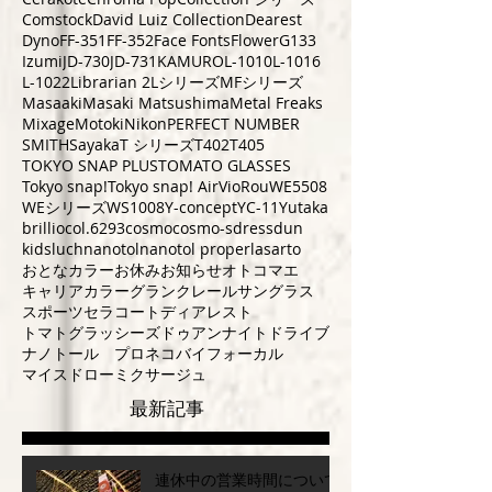
Comstock
David Luiz Collection
Dearest
Dyno
FF-351
FF-352
Face Fonts
Flower
G133
Izumi
JD-730
JD-731
KAMURO
L-1010
L-1016
L-1022
Librarian 2
Lシリーズ
MFシリーズ
Masaaki
Masaki Matsushima
Metal Freaks
Mixage
Motoki
Nikon
PERFECT NUMBER
SMITH
Sayaka
T シリーズ
T402
T405
TOKYO SNAP PLUS
TOMATO GLASSES
Tokyo snap!
Tokyo snap! Air
VioRou
WE5508
WEシリーズ
WS1008
Y-concept
YC-11
Yutaka
brillio
col.6293
cosmo
cosmo-s
dress
dun
kids
luch
nanotol
nanotol pro
perla
sarto
おとなカラー
お休み
お知らせ
オトコマエ
キャリアカラー
グランクレール
サングラス
スポーツ
セラコート
ディアレスト
トマトグラッシーズ
ドゥアン
ナイトドライブ
ナノトール プロ
ネコ
バイフォーカル
マイスドロー
ミクサージュ
最新記事
連休中の営業時間について