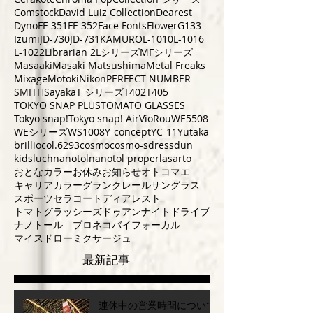
Comstock
David Luiz Collection
Dearest
Dyno
FF-351
FF-352
Face Fonts
Flower
G133
Izumi
JD-730
JD-731
KAMURO
L-1010
L-1016
L-1022
Librarian 2
Lシリーズ
MFシリーズ
Masaaki
Masaki Matsushima
Metal Freaks
Mixage
Motoki
Nikon
PERFECT NUMBER
SMITH
Sayaka
T シリーズ
T402
T405
TOKYO SNAP PLUS
TOMATO GLASSES
Tokyo snap!
Tokyo snap! Air
VioRou
WE5508
WEシリーズ
WS1008
Y-concept
YC-11
Yutaka
brillio
col.6293
cosmo
cosmo-s
dress
dun
kids
luch
nanotol
nanotol pro
perla
sarto
おとなカラー
お休み
お知らせ
オトコマエ
キャリアカラー
グランクレール
サングラス
スポーツ
セラコート
ディアレスト
トマトグラッシーズ
ドゥアン
ナイトドライブ
ナノトール プロ
ネコ
バイフォーカル
マイスドロー
ミクサージュ
最新記事
連休中の営業時間について