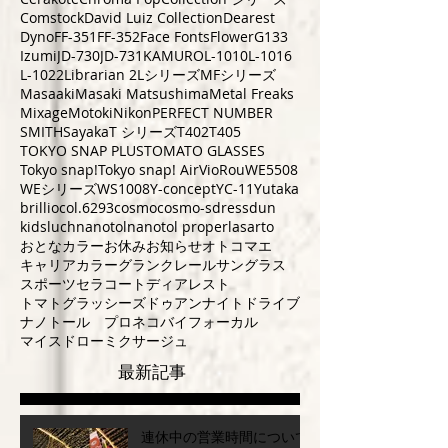
Comstock
David Luiz Collection
Dearest
Dyno
FF-351
FF-352
Face Fonts
Flower
G133
Izumi
JD-730
JD-731
KAMURO
L-1010
L-1016
L-1022
Librarian 2
Lシリーズ
MFシリーズ
Masaaki
Masaki Matsushima
Metal Freaks
Mixage
Motoki
Nikon
PERFECT NUMBER
SMITH
Sayaka
T シリーズ
T402
T405
TOKYO SNAP PLUS
TOMATO GLASSES
Tokyo snap!
Tokyo snap! Air
VioRou
WE5508
WEシリーズ
WS1008
Y-concept
YC-11
Yutaka
brillio
col.6293
cosmo
cosmo-s
dress
dun
kids
luch
nanotol
nanotol pro
perla
sarto
おとなカラー
お休み
お知らせ
オトコマエ
キャリアカラー
グランクレール
サングラス
スポーツ
セラコート
ディアレスト
トマトグラッシーズ
ドゥアン
ナイトドライブ
ナノトール プロ
ネコ
バイフォーカル
マイスドロー
ミクサージュ
最新記事
連休中の営業時間について