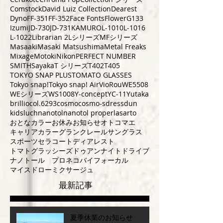
Comstock
David Luiz Collection
Dearest
Dyno
FF-351
FF-352
Face Fonts
Flower
G133
Izumi
JD-730
JD-731
KAMURO
L-1010
L-1016
L-1022
Librarian 2
Lシリーズ
MFシリーズ
Masaaki
Masaki Matsushima
Metal Freaks
Mixage
Motoki
Nikon
PERFECT NUMBER
SMITH
Sayaka
T シリーズ
T402
T405
TOKYO SNAP PLUS
TOMATO GLASSES
Tokyo snap!
Tokyo snap! Air
VioRou
WE5508
WEシリーズ
WS1008
Y-concept
YC-11
Yutaka
brillio
col.6293
cosmo
cosmo-s
dress
dun
kids
luch
nanotol
nanotol pro
perla
sarto
おとなカラー
お休み
お知らせ
オトコマエ
キャリアカラー
グランクレール
サングラス
スポーツ
セラコート
ディアレスト
トマトグラッシーズ
ドゥアン
ナイトドライブ
ナノトール プロ
ネコ
バイフォーカル
マイスドロー
ミクサージュ
最新記事
夏季休業のお知らせ