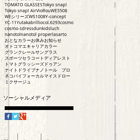
TOMATO GLASSES
Tokyo snap!
Tokyo snap! Air
VioRou
WE5508
WEシリーズ
WS1008
Y-concept
YC-11
Yutaka
brillio
col.6293
cosmo
cosmo-s
dress
dun
kids
luch
nanotol
nanotol pro
perla
sarto
おとなカラー
お休み
お知らせ
オトコマエ
キャリアカラー
グランクレール
サングラス
スポーツ
セラコート
ディアレスト
トマトグラッシーズ
ドゥアン
ナイトドライブ
ナノトール プロ
ネコ
バイフォーカル
マイスドロー
ミクサージュ
ソーシャルメディア