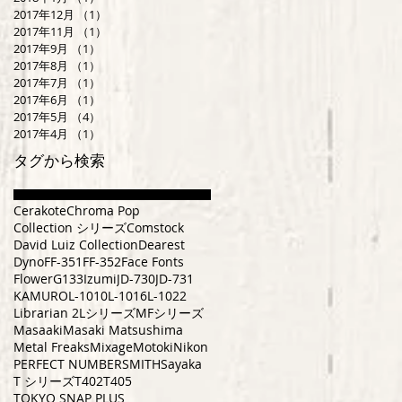
2017年12月
（1）
1件の記事
2017年11月
（1）
1件の記事
2017年9月
（1）
1件の記事
2017年8月
（1）
1件の記事
2017年7月
（1）
1件の記事
2017年6月
（1）
1件の記事
2017年5月
（4）
4件の記事
2017年4月
（1）
1件の記事
タグから検索
Cerakote
Chroma Pop
Collection シリーズ
Comstock
David Luiz Collection
Dearest
Dyno
FF-351
FF-352
Face Fonts
Flower
G133
Izumi
JD-730
JD-731
KAMURO
L-1010
L-1016
L-1022
Librarian 2
Lシリーズ
MFシリーズ
Masaaki
Masaki Matsushima
Metal Freaks
Mixage
Motoki
Nikon
PERFECT NUMBER
SMITH
Sayaka
T シリーズ
T402
T405
TOKYO SNAP PLUS