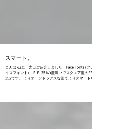
スマート。
こんばんは。 先日ご紹介しました Face Fonts (フェ
イスフォント) ＦＦ-351の型違いでスクエア型のFF-
352です。 よりオーソドックスな形でよりスマートな
印象に。 一見普通のメタルフレームですが、先日もご
紹介したようにレンズが浮いたような構造になってい
ます。...