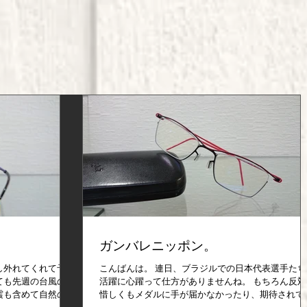
ガンバレニッポン。
し外れてくれて予想
こんばんは。 連日、ブラジルでの日本代表選手たち
ても先週の台風の被
活躍に心躍って仕方がありませんね。 もちろん反対
震も含めて自然の力
惜しくもメダルに手が届かなかったり、期待されて