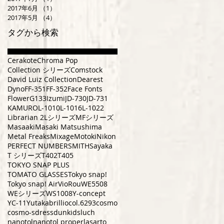
2017年6月
（1）
1件の記事
2017年5月
（4）
4件の記事
タグから検索
Cerakote
Chroma Pop
Collection シリーズ
Comstock
David Luiz Collection
Dearest
Dyno
FF-351
FF-352
Face Fonts
Flower
G133
Izumi
JD-730
JD-731
KAMURO
L-1010
L-1016
L-1022
Librarian 2
Lシリーズ
MFシリーズ
Masaaki
Masaki Matsushima
Metal Freaks
Mixage
Motoki
Nikon
PERFECT NUMBER
SMITH
Sayaka
T シリーズ
T402
T405
TOKYO SNAP PLUS
TOMATO GLASSES
Tokyo snap!
Tokyo snap! Air
VioRou
WE5508
WEシリーズ
WS1008
Y-concept
YC-11
Yutaka
brillio
col.6293
cosmo
cosmo-s
dress
dun
kids
luch
nanotol
nanotol pro
perla
sarto