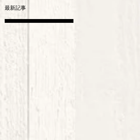
情
最新記事
戦
な
み
 は