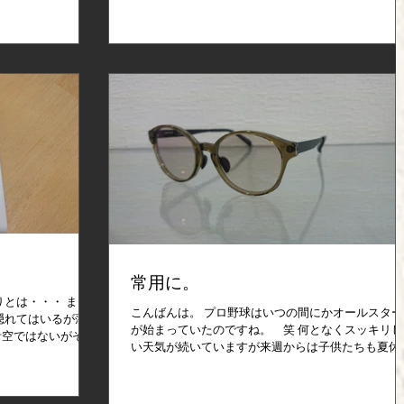
気がします。 「備
たような活躍ができなかった選手を見ると何故か感
、ことわざを信じて
移入して泣いてしまいそうになってしまった
り・・・ （・・・歳のせいかな(-_-...
常用に。
りとは・・・ まさ
こんばんは。 プロ野球はいつの間にかオールスター
隠れてはいるが薄ら
が始まっていたのですね。 笑 何となくスッキリし
青空ではないがそこ
い天気が続いていますが来週からは子供たちも夏休
のサンプルを持って
に入るし、もう夏ですね。 明日後 18日 （月）
間に無色透明から濃
祝日の為、営業しております。...