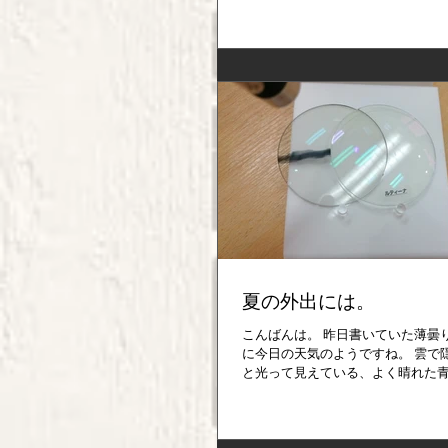
の脅威を改めて見せつけられている
えあれば憂いなし」 明日は我が身
備えるに越したことはない...
夏の外出には。
こんばんは。 昨日書いていた薄曇
に今日の天気のようですね。 雲で
と光って見えている、よく晴れた
まで暗くもない感じ。 調光レンズ
外に出てみるとやはりあっという
いグレーに変化していきました...